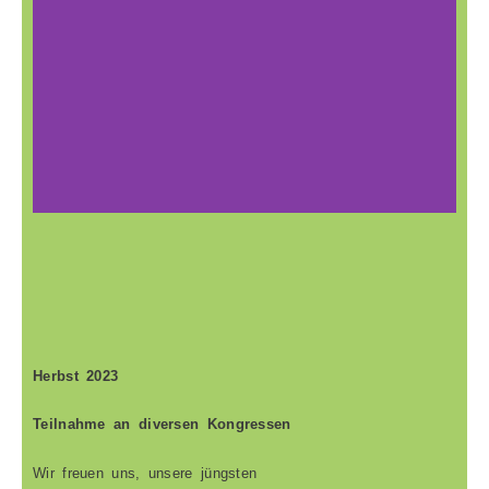
Vorweihnachtliche
Stimmung
Herbst 2023
Teilnahme an diversen Kongressen
Wir freuen uns, unsere jüngsten