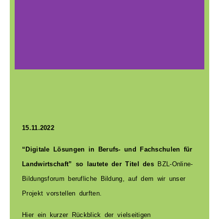
Spaß beim
Lernen?
15.11.2022
“Digitale Lösungen in Berufs- und Fachschulen für
Landwirtschaft” so lautete der Titel des
BZL-Online-
Bildungsforum berufliche Bildung, auf dem wir unser
Projekt vorstellen durften.
Hier ein kurzer Rückblick der vielseitigen